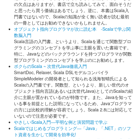
の欠点はありますが、書店で立ち読みしてみて、面白そうだ
と思ったら買う価値はあるでしょう。逆に、本書はScala入
門書ではないので、Scalaの知識が全く無い読者が読む最初
の一冊としてはお勧めできないかもしれません。
オブジェクト指向プログラマが次に読む本 -Scalaで学ぶ関
数脳入門
Scala言語の入門書、というより、Scalaを通じて関数型プロ
グラミングのコンセプトを学ぶ事に主眼を置いた書籍です。
特に、Javaなどのバックグラウンドを持つプログラマが関数
型プログラミングのコンセプトを学ぶのにお勧めします。
ボクらのScala ~ 次世代Java徹底入門
SmartDoc, Relaxer, Scala DSLモデルコンパイラ
SimpleModeler の開発者として知られる浅海智晴氏による
Scalaの入門書です。関数型、というより、新しい世代のオ
ブジェクト指向言語(あるいは次世代Java)としてのScalaの紹
介に主眼が置かれているのが特徴です。また、Javaを知って
いる事を前提とした説明になっているため、Javaプログラマ
の方には比較的理解が容易でしょう。Scala 2.8には対応して
いないので注意が必要です。
やさしいScala入門―平明な例と演習問題で学ぶ
Scalaではじめるプログラミング―「Java」「.NET」のソフ
ト資産を生かして開発を効率化!