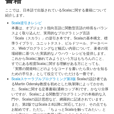
ここでは、日本語で出版されているScalaに関する書籍について
紹介します。
Scala逆引きレシピ
本書は、オブジェクト指向言語に関数型言語の特長をバラン
スよく取り込んだ、実用的なプログラミング言語
「Scala（スカラ）」の逆引き本です。Scalaの基本構文、標
準ライブラリ、ユニットテスト、ビルドツール、データベー
ス、Webプログラミングなど幅広い内容について、著者の現
場経験に基づいた実践的なノウハウ・レシピを提供します。
これからScalaに触れてみようという方はもちろんのこと、
すでにある程度Scalaに関する理解がある方にとっても、
「実際の開発時にどのようなコードを書いたら良いかを知る
ための手引き」として役立てていただける一冊です。
Scalaスケーラブルプログラミング第3版
Scalaの設計者であ
るMartin Odersky教授を初めとした執筆陣によってかかれ
た、Scalaに関する定番書籍(通称コップ本)です。かなり分厚
いですが、Scalaによる関数型プログラミングの本格的な入
門や、Scalaの設計思想など、網羅的に記述されています。
また、第2版ではScala 2.8以降に対応しており、その点でも
お勧めです。ただし、「ちょっとScalaを触ってみたい」と