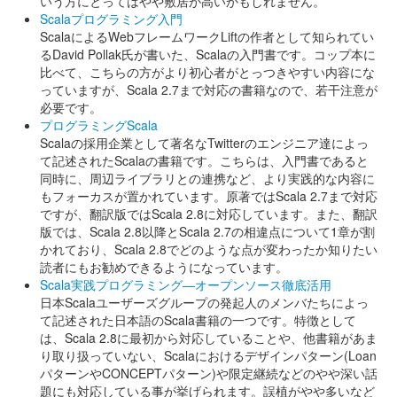
いう方にとってはやや敷居が高いかもしれません。
Scalaプログラミング入門
ScalaによるWebフレームワークLiftの作者として知られてい
るDavid Pollak氏が書いた、Scalaの入門書です。コップ本に
比べて、こちらの方がより初心者がとっつきやすい内容にな
っていますが、Scala 2.7まで対応の書籍なので、若干注意が
必要です。
プログラミングScala
Scalaの採用企業として著名なTwitterのエンジニア達によっ
て記述されたScalaの書籍です。こちらは、入門書であると
同時に、周辺ライブラリとの連携など、より実践的な内容に
もフォーカスが置かれています。原著ではScala 2.7まで対応
ですが、翻訳版ではScala 2.8に対応しています。また、翻訳
版では、Scala 2.8以降とScala 2.7の相違点について1章が割
かれており、Scala 2.8でどのような点が変わったか知りたい
読者にもお勧めできるようになっています。
Scala実践プログラミング―オープンソース徹底活用
日本Scalaユーザーズグループの発起人のメンバたちによっ
て記述された日本語のScala書籍の一つです。特徴として
は、Scala 2.8に最初から対応していることや、他書籍があま
り取り扱っていない、Scalaにおけるデザインパターン(Loan
パターンやCONCEPTパターン)や限定継続などのやや深い話
題にも対応している事が挙げられます。誤植がやや多いなど