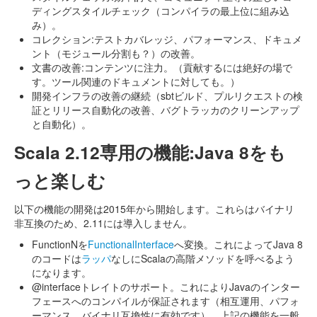
ディングスタイルチェック（コンパイラの最上位に組み込
み）。
コレクション:テストカバレッジ、パフォーマンス、ドキュメ
ント（モジュール分割も？）の改善。
文書の改善:コンテンツに注力。（貢献するには絶好の場で
す。ツール関連のドキュメントに対しても。）
開発インフラの改善の継続（sbtビルド、プルリクエストの検
証とリリース自動化の改善、バグトラッカのクリーンアップ
と自動化）。
Scala 2.12専用の機能:Java 8をも
っと楽しむ
以下の機能の開発は2015年から開始します。これらはバイナリ
非互換のため、2.11には導入しません。
FunctionNを
FunctionalInterface
へ変換。これによってJava 8
のコードは
ラッパ
なしにScalaの高階メソッドを呼べるよう
になります。
@interfaceトレイトのサポート。これによりJavaのインター
フェースへのコンパイルが保証されます（相互運用、パフォ
ーマンス、バイナリ互換性に有効です）。上記の機能を一般