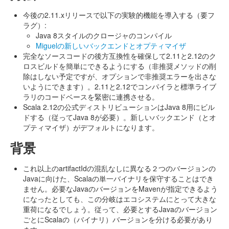
今後の2.11.xリリースで以下の実験的機能を導入する（要フ
ラグ）:
Java 8スタイルのクロージャのコンパイル
Miguelの新しいバックエンドとオプティマイザ
完全なソースコードの後方互換性を確保して2.11と2.12のク
ロスビルドを簡単にできるようにする（非推奨メソッドの削
除はしない予定ですが、オプションで非推奨エラーを出さな
いようにできます）。2.11と2.12でコンパイラと標準ライブ
ラリのコードベースを緊密に連携させる。
Scala 2.12の公式ディストリビューションはJava 8用にビル
ドする（従ってJava 8が必要）。新しいバックエンド（とオ
プティマイザ）がデフォルトになります。
背景
これ以上のartifactIdの混乱なしに異なる２つのバージョンの
Javaに向けた、Scalaの単一バイナリを保守することはでき
ません。必要なJavaのバージョンをMavenが指定できるよう
になったとしても、この分岐はエコシステムにとって大きな
重荷になるでしょう。従って、必要とするJavaのバージョン
ごとにScalaの（バイナリ）バージョンを分ける必要があり