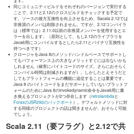
ます。
同じコミュニティビルドをそれぞれのバージョンで実行する
ことで、2.11と2.12のクロスビルドをチェックする予定で
す。ソースの後方互換性を向上させるため、Sacala 2.12では
非推奨のメンバは削除されません。ですが、2.12コンパイラ
は（標準では）2.11.0以前の非推奨メンバーを使用するとエ
ラーを出します。（原則として、もし2.12のライブラリを
Java6用にコンパイルするとしたら2.11とバイナリ互換性を
持つべきです）
クロージャをJava 8のメソッドハンドルベースでサポートし
てもパフォーマンス上の大きなメリットすぐには出ないかも
しれません（確実にバイトコードのサイズ、さらにおそらく
コンパイル時間は削減されますが）。しかしたとえそうだと
してもプラットフォームの機能に追従することは重要です。
Java 8 のバイトコードをまだサポートしていないプラットフ
ォームのためにJava 8のinvokedynamic命令をJava6用に書
き換えるプロジェクトが2つ存在します（
retrolambda
と
ForaxのJSR292のバックポート
）。デフォルトメソッドに対
する同様のプロジェクトの話は聞きませんが、おそらく可能
でしょう。
Scala 2.11（要フラグ）と2.12で共