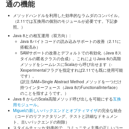
通の機能
メソッドハンドルを利用した効率的なラムダのコンパイル。
（2.11では互換用の個別のモジュールが必要です。下記参
照。）
Java 8との相互運用（双方向）:
Java 8バイトコードの読み込みサポートの改善（2.11に
搭載済み）
SAMサポートの改善とデフォルトでの有効化（Java 8ス
タイルの匿名クラスの合成）。これによりJava 8の高階
メソッドをシームレスにScalaから呼び出せます（-
Xexperimentalフラグを指定すれば2.11でも既に使用可能
です）。
(訳注:SAM=Single Abstract Method メソッドを一つだけ
持つインターフェース（Java 8のFunctionalInterface）
のことを指すようです。）
Java 8 からのScala高階メソッド呼び出しを可能にする
互換
用モジュール
。
Miguelの新しいバックエンドとオプティマイザ
の完全な統合
（コードのリファクタリング、テストと詳細なドキュメン
ト、古いバックエンドの削除）
スタイルチェッカ:効率的で、コミュニティ主導の正しいコー