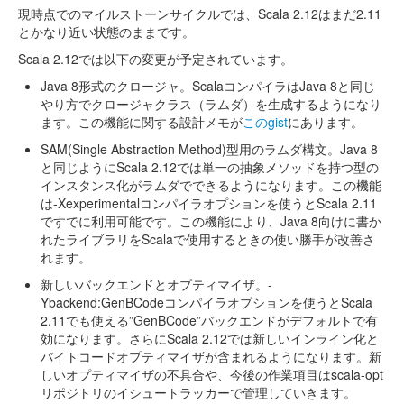
現時点でのマイルストーンサイクルでは、Scala 2.12はまだ2.11
とかなり近い状態のままです。
Scala 2.12では以下の変更が予定されています。
Java 8形式のクロージャ。ScalaコンパイラはJava 8と同じ
やり方でクロージャクラス（ラムダ）を生成するようになり
ます。この機能に関する設計メモが
このgist
にあります。
SAM(Single Abstraction Method)型用のラムダ構文。Java 8
と同じようにScala 2.12では単一の抽象メソッドを持つ型の
インスタンス化がラムダでできるようになります。この機能
は-Xexperimentalコンパイラオプションを使うとScala 2.11
ですでに利用可能です。この機能により、Java 8向けに書か
れたライブラリをScalaで使用するときの使い勝手が改善さ
れます。
新しいバックエンドとオプティマイザ。-
Ybackend:GenBCodeコンパイラオプションを使うとScala
2.11でも使える”GenBCode”バックエンドがデフォルトで有
効になります。さらにScala 2.12では新しいインライン化と
バイトコードオプティマイザが含まれるようになります。新
しいオプティマイザの不具合や、今後の作業項目はscala-opt
リポジトリのイシュートラッカーで管理していきます。