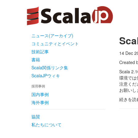
ニュース(アーカイブ)
Sca
コミュニティとイベント
技術記事
14 Dec 2
書籍
Created 
Scala関係リンク集
Scala
ScalaJPウィキ
環境では
注意くだ
採用事例
お願いし
国内事例
続きを読
海外事例
協賛
私たちについて